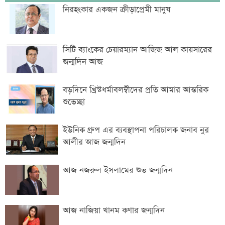
নিরহংকার একজন ক্রীড়াপ্রেমী মানুষ
সিটি ব্যাংকের চেয়ারম্যান আজিজ আল কায়সারের
জন্মদিন আজ
বড়দিনে খ্রিস্টধর্মাবলম্বীদের প্রতি আমার আন্তরিক
শুভেচ্ছা
ইউনিক গ্রুপ এর ব্যবস্থাপনা পরিচালক জনাব নুর
আলীর আজ জন্মদিন
আজ নজরুল ইসলামের শুভ জন্মদিন
আজ নাজিয়া খানম কণার জন্মদিন