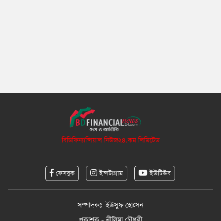
বিডিফিন্যান্সিয়াল নিউজ২৪.কম লিমিটেড
ফেসবুক
ইন্সটাগ্রাম
ইউটিউব
সম্পাদকঃ ইউসুফ হোসেন
প্রকাশক - নীলিমা চৌধুরী