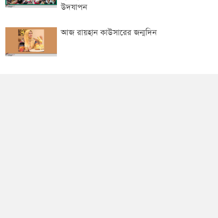
উদযাপন
আজ রায়হান কাউসারের জন্মদিন