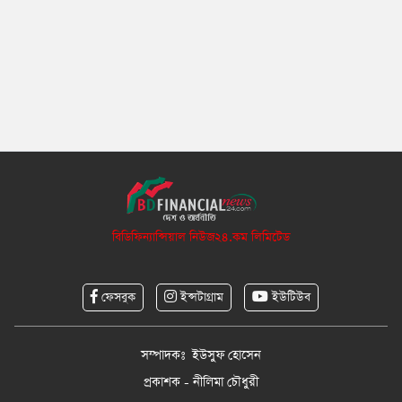
বিডিফিন্যান্সিয়াল নিউজ২৪.কম লিমিটেড
ফেসবুক
ইন্সটাগ্রাম
ইউটিউব
সম্পাদকঃ ইউসুফ হোসেন
প্রকাশক - নীলিমা চৌধুরী