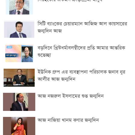
সিটি ব্যাংকের চেয়ারম্যান আজিজ আল কায়সারের
জন্মদিন আজ
বড়দিনে খ্রিস্টধর্মাবলম্বীদের প্রতি আমার আন্তরিক
শুভেচ্ছা
ইউনিক গ্রুপ এর ব্যবস্থাপনা পরিচালক জনাব নুর
আলীর আজ জন্মদিন
আজ নজরুল ইসলামের শুভ জন্মদিন
আজ নাজিয়া খানম কণার জন্মদিন