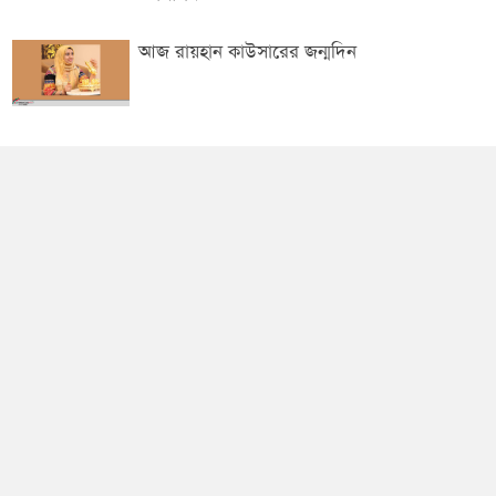
আজ রায়হান কাউসারের জন্মদিন