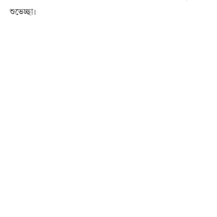
শুভেচ্ছা।