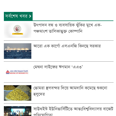
সর্বশেষ খবর
উৎপাদন বন্ধ ও ব্যবসায়িক ঝুঁকির মুখে এক-
পঞ্চমাংশ তালিকাভুক্ত কোম্পানি
আরো এক কার্গো এলএনজি কিনছে সরকার
মেঘনা লাইফের ঋণমান ‘‌এএ৩’
ভোমরা স্থলবন্দ‌র দিয়ে আমদা‌নি ক‌মে‌ছে শুকনো
হলুদের
সাউথইস্ট ইউনিভার্সিটিতে আন্তঃবিশ্ববিদ্যালয় বাজেট
প্রতিযোগিতা