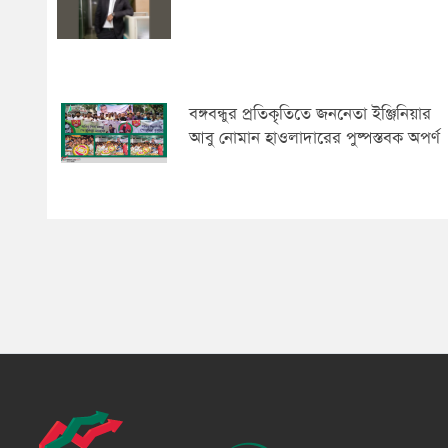
বঙ্গবন্ধুর প্রতিকৃতিতে জননেতা ইঞ্জিনিয়ার
আবু নোমান হাওলাদারের পুষ্পস্তবক অপর্ণ