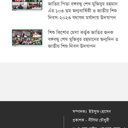
জাতির পিতা বঙ্গবন্ধু শেখ মুজিবুর রহমান
এঁর ১০৩ তম জন্মবার্ষিকী ও জাতীয় শিশু
দিবস-২০২৩ যথাযথ মর্যাদায় উদযাপন
শিশু কিশোর মেলা কর্তৃক জাতির জনক
বঙ্গবন্ধু শেখ মুজিবুর রহমানের জন্মদিন ও
জাতীয় শিশু দিবস উদযাপন
সম্পাদকঃ ইউসুফ হোসেন
প্রকাশক - নীলিমা চৌধুরী