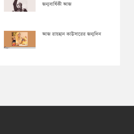
জন্মবার্ষিকী আজ
আজ রায়হান কাউসারের জন্মদিন