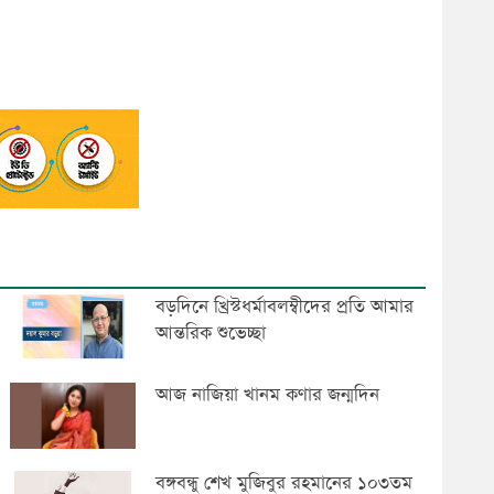
বড়দিনে খ্রিস্টধর্মাবলম্বীদের প্রতি আমার
আন্তরিক শুভেচ্ছা
আজ নাজিয়া খানম কণার জন্মদিন
বঙ্গবন্ধু শেখ মুজিবুর রহমানের ১০৩তম