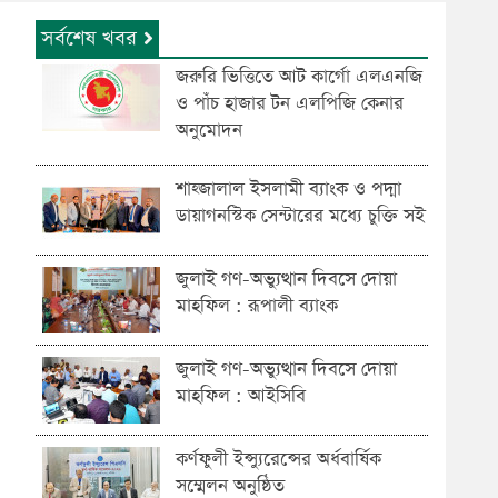
সর্বশেষ খবর
জরুরি ভিত্তিতে আট কার্গো এলএনজি
ও পাঁচ হাজার টন এলপিজি কেনার
অনুমোদন
শাহ্জালাল ইসলামী ব্যাংক ও পদ্মা
ডায়াগনস্টিক সেন্টারের মধ্যে চুক্তি সই
জুলাই গণ-অভ্যুত্থান দিবসে দোয়া
মাহফিল : রূপালী ব্যাংক
জুলাই গণ-অভ্যুত্থান দিবসে দোয়া
মাহফিল : আইসিবি
কর্ণফুলী ইন্স্যুরেন্সের অর্ধবার্ষিক
সম্মেলন অনুষ্ঠিত