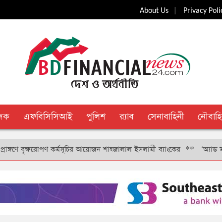
|
About Us
Privacy Poli
ুদক
এফবিসিসিআই
পুলিশ
র‍্যাব
সেনাবাহিনী
নৌবাহি
ে বৃক্ষরোপণ কর্মসূচির আয়োজন শাহ্জালাল ইসলামী ব্যাংকের
**
‘অ্যাড মানি’ সু