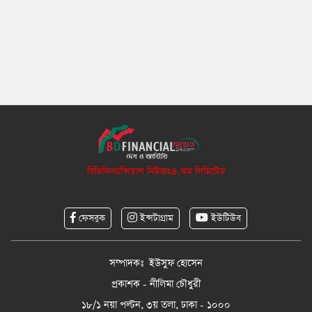
বিডিফিন্যান্সিয়াল নিউজ২৪.কম লিমিটেড
ফেসবুক
ইন্সটাগ্রাম
ইউটিউব
সম্পাদকঃ ইউসুফ হোসেন
প্রকাশক - নীলিমা চৌধুরী
১৮/১ নয়া পল্টন, ৩য় তলা, ঢাকা - ১০০০