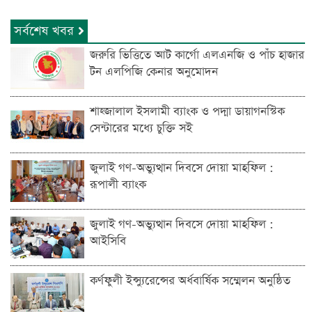
সর্বশেষ খবর
জরুরি ভিত্তিতে আট কার্গো এলএনজি ও পাঁচ হাজার
টন এলপিজি কেনার অনুমোদন
শাহ্জালাল ইসলামী ব্যাংক ও পদ্মা ডায়াগনস্টিক
সেন্টারের মধ্যে চুক্তি সই
জুলাই গণ-অভ্যুত্থান দিবসে দোয়া মাহফিল :
রূপালী ব্যাংক
জুলাই গণ-অভ্যুত্থান দিবসে দোয়া মাহফিল :
আইসিবি
কর্ণফুলী ইন্স্যুরেন্সের অর্ধবার্ষিক সম্মেলন অনুষ্ঠিত