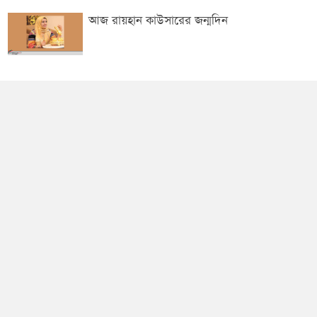
আজ রায়হান কাউসারের জন্মদিন