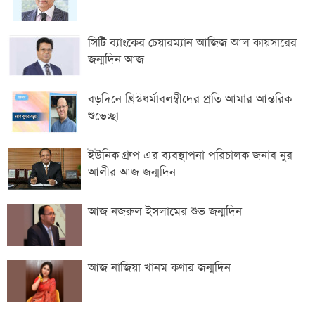
সিটি ব্যাংকের চেয়ারম্যান আজিজ আল কায়সারের
জন্মদিন আজ
বড়দিনে খ্রিস্টধর্মাবলম্বীদের প্রতি আমার আন্তরিক
শুভেচ্ছা
ইউনিক গ্রুপ এর ব্যবস্থাপনা পরিচালক জনাব নুর
আলীর আজ জন্মদিন
আজ নজরুল ইসলামের শুভ জন্মদিন
আজ নাজিয়া খানম কণার জন্মদিন