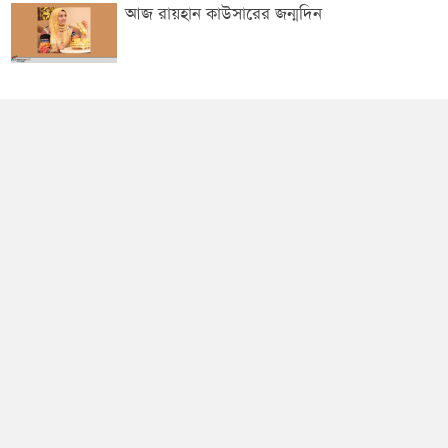
আজ রায়হান কাউসারের জন্মদিন