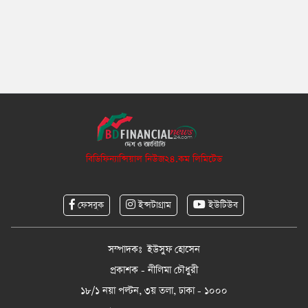
বিডিফিন্যান্সিয়াল নিউজ২৪.কম লিমিটেড
ফেসবুক
ইন্সটাগ্রাম
ইউটিউব
সম্পাদকঃ ইউসুফ হোসেন
প্রকাশক - নীলিমা চৌধুরী
১৮/১ নয়া পল্টন, ৩য় তলা, ঢাকা - ১০০০