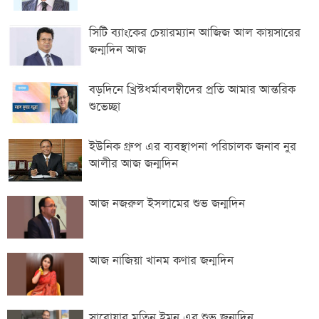
সিটি ব্যাংকের চেয়ারম্যান আজিজ আল কায়সারের
জন্মদিন আজ
বড়দিনে খ্রিস্টধর্মাবলম্বীদের প্রতি আমার আন্তরিক
শুভেচ্ছা
ইউনিক গ্রুপ এর ব্যবস্থাপনা পরিচালক জনাব নুর
আলীর আজ জন্মদিন
আজ নজরুল ইসলামের শুভ জন্মদিন
আজ নাজিয়া খানম কণার জন্মদিন
সারোয়ার মতিন ইমন এর শুভ জন্মদিন