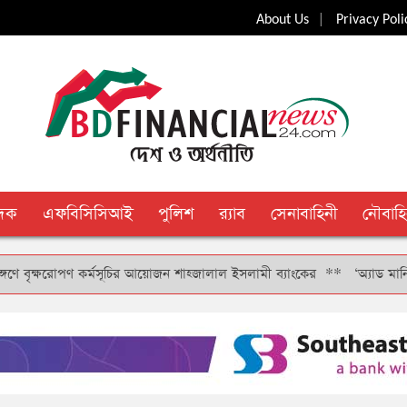
|
About Us
Privacy Poli
ুদক
এফবিসিসিআই
পুলিশ
র‍্যাব
সেনাবাহিনী
নৌবাহি
ৃক্ষরোপণ কর্মসূচির আয়োজন শাহ্জালাল ইসলামী ব্যাংকের
**
‘অ্যাড মানি’ সুবিধ