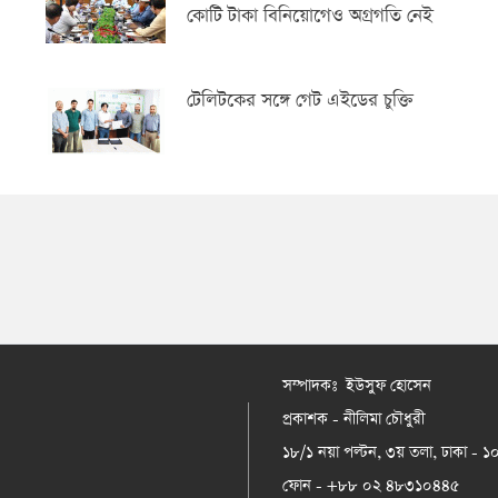
কোটি টাকা বিনিয়োগেও অগ্রগতি নেই
টেলিটকের সঙ্গে গেট এইডের চুক্তি
সম্পাদকঃ ইউসুফ হোসেন
প্রকাশক - নীলিমা চৌধুরী
১৮/১ নয়া পল্টন, ৩য় তলা, ঢাকা - 
ফোন - +৮৮ ০২ ৪৮৩১০৪৪৫