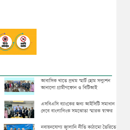
আবা‌সিক খা‌তে প্রথম স্মার্ট হোম সল্যুশন
আনালো গ্রামীণফোন ও বিটিআই
এসবিএসি ব্যাংকের জন্য আইসিটি সমাধান
দেবে বাংলালিংক সমঝোতা স্মারক স্বাক্ষর
নবায়নযোগ্য জ্বালানি নীতি কাঠামো তৈরিতে