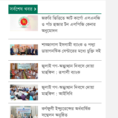
সর্বশেষ খবর
জরুরি ভিত্তিতে আট কার্গো এলএনজি
ও পাঁচ হাজার টন এলপিজি কেনার
অনুমোদন
শাহ্জালাল ইসলামী ব্যাংক ও পদ্মা
ডায়াগনস্টিক সেন্টারের মধ্যে চুক্তি সই
জুলাই গণ-অভ্যুত্থান দিবসে দোয়া
মাহফিল : রূপালী ব্যাংক
জুলাই গণ-অভ্যুত্থান দিবসে দোয়া
মাহফিল : আইসিবি
কর্ণফুলী ইন্স্যুরেন্সের অর্ধবার্ষিক
সম্মেলন অনুষ্ঠিত