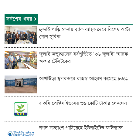
সর্বশেষ খবর
হুন্দাই গাড়ি কেনায় ব্র্যাক ব্যাংক দেবে বিশেষ অটো
লোন সুবিধা
জুলাই অভ্যুত্থানের বর্ষপূর্তিতে ‘৩৬ জুলাই’ স্মারক
অফার টেলিটকের
আখাউড়া স্থলবন্দরে রাজস্ব আহরণ কমেছে ৮৩%
একমি পেস্টিসাইডসের ৩৬ কোটি টাকার লেনদেন
নগদ লভ্যাংশ পাঠিয়েছে ইউনাইটেড ফাইন্যান্স