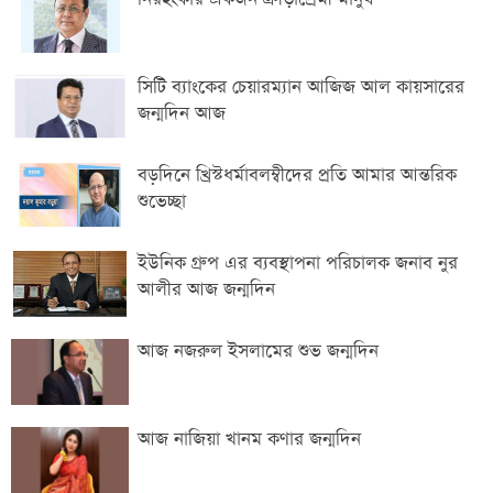
সিটি ব্যাংকের চেয়ারম্যান আজিজ আল কায়সারের
জন্মদিন আজ
বড়দিনে খ্রিস্টধর্মাবলম্বীদের প্রতি আমার আন্তরিক
শুভেচ্ছা
ইউনিক গ্রুপ এর ব্যবস্থাপনা পরিচালক জনাব নুর
আলীর আজ জন্মদিন
আজ নজরুল ইসলামের শুভ জন্মদিন
আজ নাজিয়া খানম কণার জন্মদিন