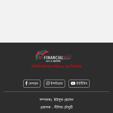
বিডিফিন্যান্সিয়াল নিউজ২৪.কম লিমিটেড
ফেসবুক
ইন্সটাগ্রাম
ইউটিউব
সম্পাদকঃ ইউসুফ হোসেন
প্রকাশক - নীলিমা চৌধুরী