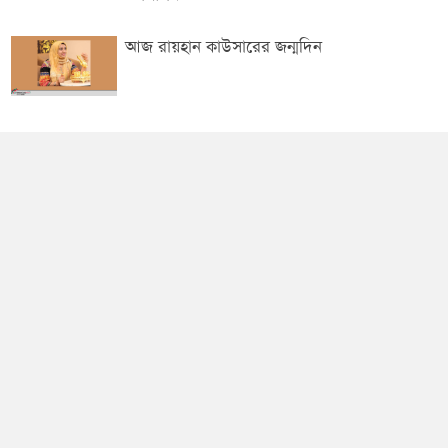
আজ রায়হান কাউসারের জন্মদিন