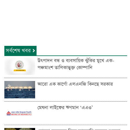
সর্বশেষ খবর
উৎপাদন বন্ধ ও ব্যবসায়িক ঝুঁকির মুখে এক-
পঞ্চমাংশ তালিকাভুক্ত কোম্পানি
আরো এক কার্গো এলএনজি কিনছে সরকার
মেঘনা লাইফের ঋণমান ‘‌এএ৩’