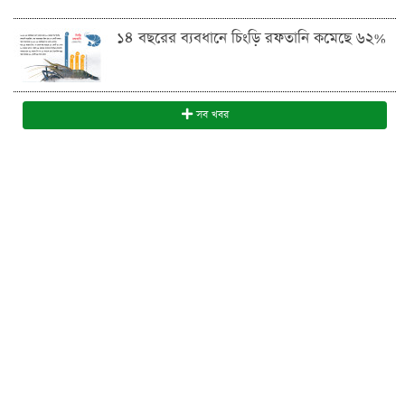
১৪ বছরের ব্যবধানে চিংড়ি রফতানি কমেছে ৬২%
সব খবর