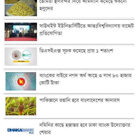
ভোমরা স্থলবন্দ‌র দিয়ে আমদা‌নি ক‌মে‌ছে শুকনো
হলুদের
সাউথইস্ট ইউনিভার্সিটিতে আন্তঃবিশ্ববিদ্যালয় বাজেট
প্রতিযোগিতা
ডিএসইএক্স সূচক কমেছে প্রায় ১ শতাংশ
ব্যাংকের বাইরে নগদ অর্থ আছে ৩ লাখ ৮০ হাজার
কোটি টাকা
পাকিস্তানে রপ্তানি হবে বাংলাদেশের আনারস
নমিনির কাছে হস্তান্তর হবে ঢাকা ব্যাংক উদ্যোক্তার
শেয়ার