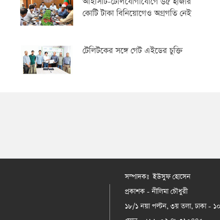
আইসিটি-টেলিযোগাযোগে ৬৫ হাজার
কোটি টাকা বিনিয়োগেও অগ্রগতি নেই
টেলিটকের সঙ্গে গেট এইডের চুক্তি
সম্পাদকঃ ইউসুফ হোসেন
প্রকাশক - নীলিমা চৌধুরী
১৮/১ নয়া পল্টন, ৩য় তলা, ঢাকা - 