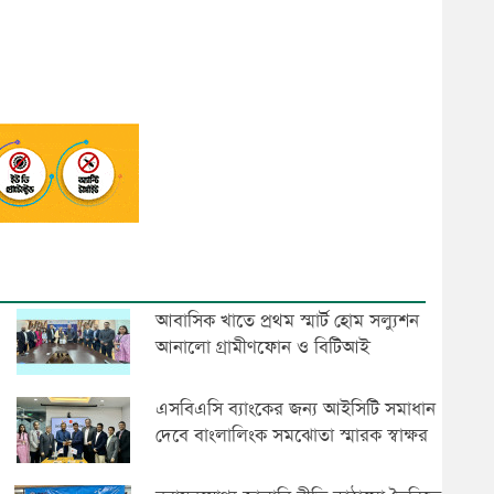
আবা‌সিক খা‌তে প্রথম স্মার্ট হোম সল্যুশন
আনালো গ্রামীণফোন ও বিটিআই
এসবিএসি ব্যাংকের জন্য আইসিটি সমাধান
দেবে বাংলালিংক সমঝোতা স্মারক স্বাক্ষর