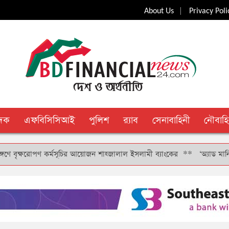
|
About Us
Privacy Poli
ুদক
এফবিসিসিআই
পুলিশ
র‍্যাব
সেনাবাহিনী
নৌবাহি
ক্ষরোপণ কর্মসূচির আয়োজন শাহ্জালাল ইসলামী ব্যাংকের
**
‘অ্যাড মানি’ সুবিধা