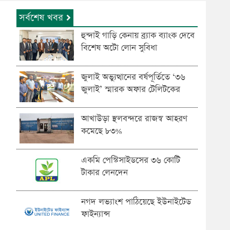
সর্বশেষ খবর
হুন্দাই গাড়ি কেনায় ব্র্যাক ব্যাংক দেবে
বিশেষ অটো লোন সুবিধা
জুলাই অভ্যুত্থানের বর্ষপূর্তিতে ‘৩৬
জুলাই’ স্মারক অফার টেলিটকের
আখাউড়া স্থলবন্দরে রাজস্ব আহরণ
কমেছে ৮৩%
একমি পেস্টিসাইডসের ৩৬ কোটি
টাকার লেনদেন
নগদ লভ্যাংশ পাঠিয়েছে ইউনাইটেড
ফাইন্যান্স