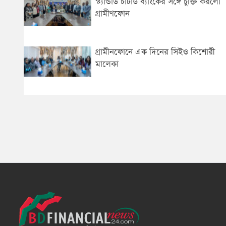
স্ট্যান্ডার্ড চার্টার্ড ব্যাংকের সঙ্গে চুক্তি করলো
গ্রামীণফোন
গ্রামীনফোনে এক দিনের সিইও কিশোরী
মালেকা