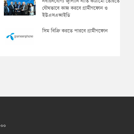
নবায়নযোগ্য জ্বালানি নীতি কাঠামো তৈরিতে
যৌথভাবে কাজ করবে গ্রামীণফোন ও
ইউএসএআইডি
সিম বিক্রি করতে পারবে গ্রামীণফোন
১০০০