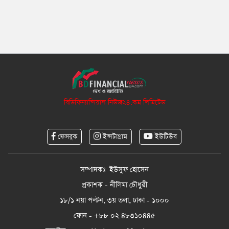
বিডিফিন্যান্সিয়াল নিউজ২৪.কম লিমিটেড
ফেসবুক
ইন্সটাগ্রাম
ইউটিউব
সম্পাদকঃ ইউসুফ হোসেন
প্রকাশক - নীলিমা চৌধুরী
১৮/১ নয়া পল্টন, ৩য় তলা, ঢাকা - ১০০০
ফোন - +৮৮ ০২ ৪৮৩১০৪৪৫