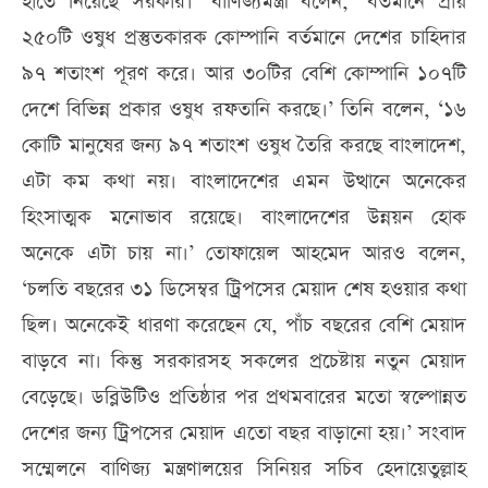
হাতে নিয়েছে সরকার।’ বাণিজ্যমন্ত্রী বলেন, ‘বর্তমানে প্রায়
২৫০টি ওষুধ প্রস্তুতকারক কোম্পা‌নি বর্তমা‌নে দে‌শের চা‌হিদার
৯৭ শতাংশ পূরণ ক‌রে। আর ৩০টির বে‌শি কোম্পানি ১০৭টি
দে‌শে বিভিন্ন প্রকার ওষুধ রফতানি করছে।’ তিনি বলেন, ‘১৬
কোটি মানুষের জন্য ৯৭ শতাংশ ওষুধ তৈরি করছে বাংলাদেশ,
এটা কম কথা নয়। বাংলাদেশের এমন উত্থানে অনেকের
হিংসাত্মক মনোভাব রয়েছে। বাংলাদেশের উন্নয়ন হোক
অনেকে এটা চায় না।’ তোফায়েল আহমেদ আরও বলেন,
‘চলতি বছরের ৩১ ডিসেম্বর ট্রিপসের মেয়াদ শেষ হওয়ার কথা
ছিল। অনেকেই ধারণা করেছেন যে, পাঁচ বছরের বেশি মেয়াদ
বাড়বে না। কিন্তু সরকারসহ সকলের প্রচেষ্টায় নতুন মেয়াদ
বেড়েছে। ডব্লিউটিও প্রতিষ্ঠার পর প্রথমবারের মতো স্বল্পোন্নত
দেশের জন্য ট্রিপসের মেয়াদ এতো বছর বাড়ানো হয়।’ সংবাদ
সম্মেলনে বাণিজ্য মন্ত্রণালয়ের সিনিয়র সচিব হেদায়েতুল্লাহ