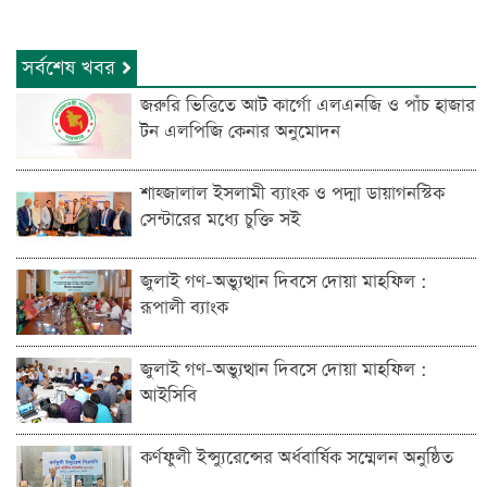
সর্বশেষ খবর
জরুরি ভিত্তিতে আট কার্গো এলএনজি ও পাঁচ হাজার
টন এলপিজি কেনার অনুমোদন
শাহ্জালাল ইসলামী ব্যাংক ও পদ্মা ডায়াগনস্টিক
সেন্টারের মধ্যে চুক্তি সই
জুলাই গণ-অভ্যুত্থান দিবসে দোয়া মাহফিল :
রূপালী ব্যাংক
জুলাই গণ-অভ্যুত্থান দিবসে দোয়া মাহফিল :
আইসিবি
কর্ণফুলী ইন্স্যুরেন্সের অর্ধবার্ষিক সম্মেলন অনুষ্ঠিত