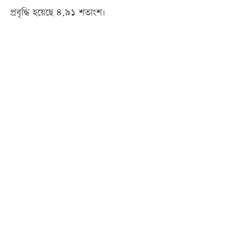
প্রবৃ‌দ্ধি হ‌য়ে‌ছে ৪.৯১ শতাংশ।