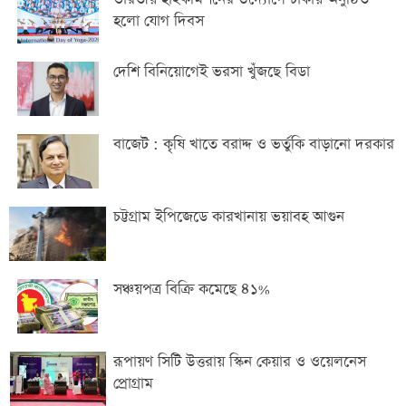
হলো যোগ দিবস
দেশি বিনিয়োগেই ভরসা খুঁজছে বিডা
বাজেট : কৃষি খাতে বরাদ্দ ও ভর্তুকি বাড়ানো দরকার
চট্টগ্রাম ইপিজেডে কারখানায় ভয়াবহ আগুন
সঞ্চয়পত্র বিক্রি কমেছে ৪১%
রূপায়ণ সিটি উত্তরায় স্কিন কেয়ার ও ওয়েলনেস
প্রোগ্রাম