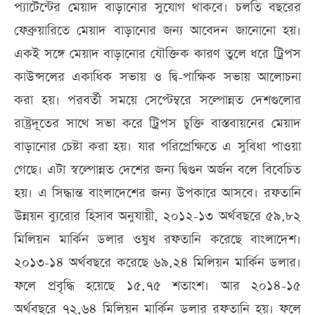
প্যা‌টে‌ন্টের মেয়াদ বাড়া‌নোর সু‌যোগ থাক‌বে। চল‌তি বছ‌রের
ফেব্রুয়া‌রি‌তে মেয়াদ বাড়া‌নোর জন্য আবেদন জানো‌নো হয়।
একই স‌ঙ্গে মেয়াদ বাড়া‌নোর যৌ‌ক্তিক কারণ তু‌লে ধ‌রে ট্রিপস
কাউন্স‌লের একা‌ধিক সভায় ও দ্বি-পা‌ক্ষিক সভায় আলোচনা
করা হয়। পরবর্তী‌ সম‌য়ে সে‌প্টেম্ব‌রে স‌ল্পোন্নত দে‌শগুলোর
রাষ্ট্রদূ‌তের সা‌থে সভা ক‌রে ট্রিপস চু‌ক্তি বাস্তবায়‌নের মেয়াদ
বাড়া‌নোর চেষ্টা করা হয়। যার প‌রি‌প্রে‌ক্ষি‌তে এ সু‌বিধা পাওয়া
গে‌ছে। এটা স্ব‌ল্পোন্নত দেশের জন্য দ্বিগুন অর্জন ব‌লে বি‌বে‌চিত
হয়। এ‌ সিদ্ধান্ত বাংলা‌দে‌শের জন্য উপকা‌রে আস‌বে। রফতানি
উন্নয়ন ব্যু‌রোর হিসাব অনুযায়ী, ২০১২-১৩ অর্থবছ‌রে ৫৯.৮২
মিলিয়ন মা‌র্কিন ডলার ওষুধ রফতানি ক‌রে‌ছে বাংলা‌দেশ।
২০১৩-১৪ অর্থবছ‌রে ক‌রে‌ছে ৬৯.২৪ মিলিয়ন মা‌র্কিন ডলার।
ফ‌লে প্রবৃ‌দ্ধি হ‌য়ে‌ছে ১৫.৭৫ শতাংশ। আর ২০১৪-১৫
অর্থবছ‌রে ৭২.৬৪ মিলিয়ন মা‌র্কিন ডলার রফতানি হয়। ফ‌লে