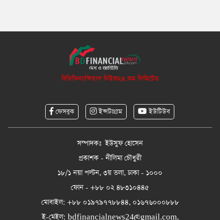
বিডিফিন্যান্সিয়াল নিউজ২৪.কম লিমিটেড
ফেসবুক
ইন্সটাগ্রাম
ইউটিউব
সম্পাদকঃ ইউসুফ হোসেন
প্রকাশক - নীলিমা চৌধুরী
১৮/১ নয়া পল্টন, ৩য় তলা, ঢাকা - ১০০০
ফোন - +৮৮ ০২ ৪৮৩১০৪৪৫
মোবাইল: +৮৮ ০১৯৭৯৭৭৮৮৪৪, ০১৬৭৬০০০৮৮৮
ই-মেইল:
bdfinancialnews24@gmail.com
,