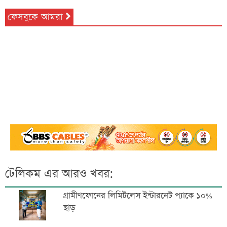
ফেসবুকে আমরা
টেলিকম এর আরও খবর:
গ্রামীণফোনের লিমিটলেস ইন্টারনেট প্যাকে ১০%
ছাড়