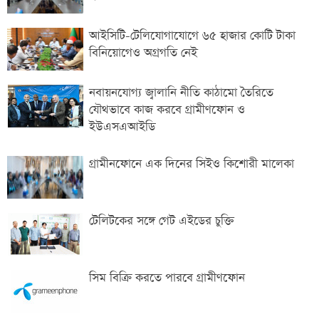
আইসিটি-টেলিযোগাযোগে ৬৫ হাজার কোটি টাকা
বিনিয়োগেও অগ্রগতি নেই
নবায়নযোগ্য জ্বালানি নীতি কাঠামো তৈরিতে
যৌথভাবে কাজ করবে গ্রামীণফোন ও
ইউএসএআইডি
গ্রামীনফোনে এক দিনের সিইও কিশোরী মালেকা
টেলিটকের সঙ্গে গেট এইডের চুক্তি
সিম বিক্রি করতে পারবে গ্রামীণফোন