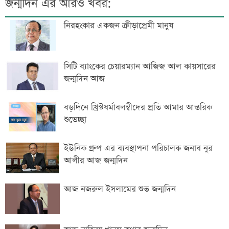
জন্মদিন এর আরও খবর:
নিরহংকার একজন ক্রীড়াপ্রেমী মানুষ
সিটি ব্যাংকের চেয়ারম্যান আজিজ আল কায়সারের
জন্মদিন আজ
বড়দিনে খ্রিস্টধর্মাবলম্বীদের প্রতি আমার আন্তরিক
শুভেচ্ছা
ইউনিক গ্রুপ এর ব্যবস্থাপনা পরিচালক জনাব নুর
আলীর আজ জন্মদিন
আজ নজরুল ইসলামের শুভ জন্মদিন