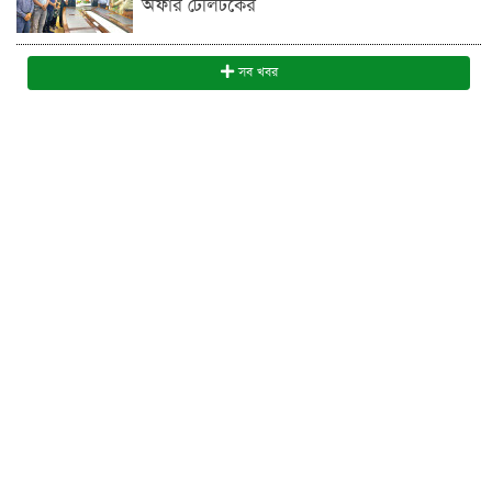
অফার টেলিটকের
সব খবর