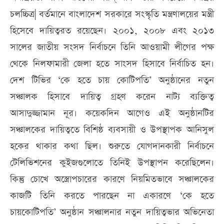
চলচ্চিত্র| বর্তমানে বাংলাদেশ সরকারে সংস্কৃতি মন্ত্রণালয়ের মন্ত্রী
হিসেবে দায়িত্বরত রয়েছেন। ২০০১, ২০০৮ এবং ২০১‎৩
সালের জাতীয় সংসদ নির্বাচনে তিনি আওয়ামী লীগের পক্ষ
থেকে নিলফামারী জেলা হতে সাংসদ হিসাবে নির্বাচিত হন।
দেশ টিভির ‘কে হতে চায় কোটিপতি’ অনুষ্ঠানের নতুন
সঞ্চালক হিসাবে দায়িত্ব গ্রহণ করেন নাট্য ব্যক্তিত্ব
আসাদুজ্জামান নূর। কয়েকদিন আগেও এই অনুষ্ঠানটির
সঞ্চালকের দায়িত্বতে বিশিষ্ঠ ব্যবসায়ী ও উপস্থাপক আনিসুল
হকের থাকার কথা ছিল। শুরুতে যোগদানকারী নির্বাচনে
টেলিভিশনের কুইজগুলোতে তিনিই উপস্থাপন করেছিলেন।
কিন্তু চোখে অস্ত্রোপচারের কারণে নিয়মিতভাবে সঞ্চালকের
কাজটি তিনি করতে পারছেন না একারণে ‘কে হতে
চায়কোটিপতি’ অনুষ্ঠান সঞ্চালনার নতুন দায়িত্বভার অভিনেতা