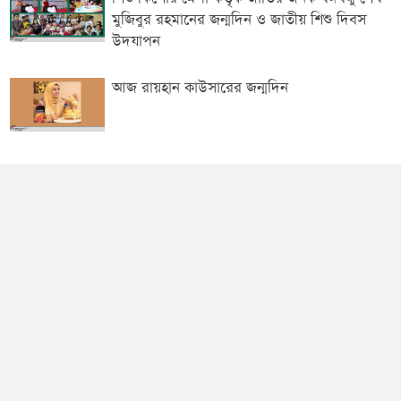
মুজিবুর রহমানের জন্মদিন ও জাতীয় শিশু দিবস
উদযাপন
আজ রায়হান কাউসারের জন্মদিন