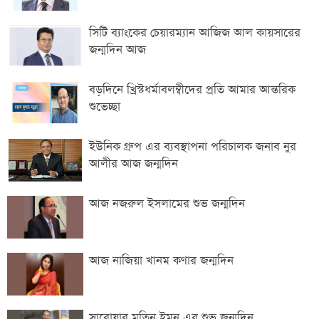
সিটি ব্যাংকের চেয়ারম্যান আজিজ আল কায়সারের
জন্মদিন আজ
বড়দিনে খ্রিস্টধর্মাবলম্বীদের প্রতি আমার আন্তরিক
শুভেচ্ছা
ইউনিক গ্রুপ এর ব্যবস্থাপনা পরিচালক জনাব নুর
আলীর আজ জন্মদিন
আজ নজরুল ইসলামের শুভ জন্মদিন
আজ নাজিয়া খানম কণার জন্মদিন
সারোয়ার মতিন ইমন এর শুভ জন্মদিন