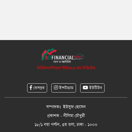
বিডিফিন্যান্সিয়াল নিউজ২৪.কম লিমিটেড
ফেসবুক
ইন্সটাগ্রাম
ইউটিউব
সম্পাদকঃ ইউসুফ হোসেন
প্রকাশক - নীলিমা চৌধুরী
১৮/১ নয়া পল্টন, ৩য় তলা, ঢাকা - ১০০০