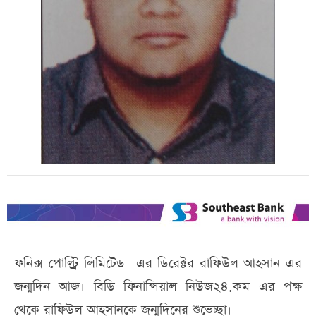
ফনিক্স পোল্ট্রি লিমিটেড এর ডিরেক্টর রাফিউল আহসান এর
জন্মদিন আজ। বিডি ফিনান্সিয়াল নিউজ২৪.কম এর পক্ষ
থেকে রাফিউল আহসানকে জন্মদিনের শুভেচ্ছা।