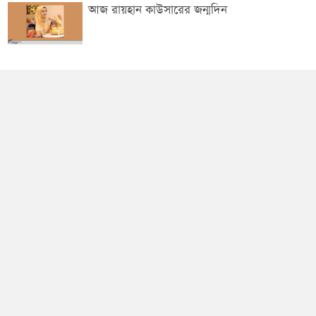
আজ রায়হান কাউসারের জন্মদিন