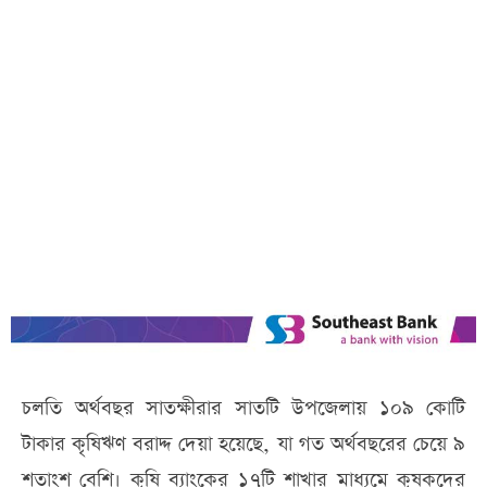
চলতি অর্থবছর সাতক্ষীরার সাতটি উপজেলায় ১০৯ কোটি
টাকার কৃষিঋণ বরাদ্দ দেয়া হয়েছে, যা গত অর্থবছরের চেয়ে ৯
শতাংশ বেশি। কৃষি ব্যাংকের ১৭টি শাখার মাধ্যমে কৃষকদের