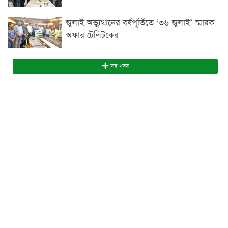
জুলাই অভ্যুত্থানের বর্ষপূর্তিতে ‘৩৬ জুলাই’ স্মারক
অফার টেলিটকের
সব খবর