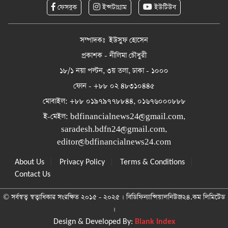
ফেসবুক
ইন্সটাগ্রাম
ইউটিউব
সম্পাদকঃ ইউসুফ হোসেন
প্রকাশক - নীলিমা চৌধুরী
১৮/১ নয়া পল্টন, ৩য় তলা, ঢাকা - ১০০০
ফোন - +৮৮ ০২ ৪৮৩১০৪৪৫
মোবাইল: +৮৮ ০১৯৭৯৭৭৮৮৪৪, ০১৬৭৬০০০৮৮৮
ই-মেইল:
bdfinancialnews24@gmail.com
,
saradesh.bdfn24@gmail.com
,
editor@bdfinancialnews24.com
|
|
|
About Us
Privacy Policy
Terms & Conditions
Contact Us
© সর্বস্বত্ব স্বত্বাধিকার সংরক্ষিত ২০১৫ - ২০২৫ । বিডিফিন্যান্সিয়ালনিউজ২৪.কম লিমিটেড
।
Design & Developed By:
Blank Index