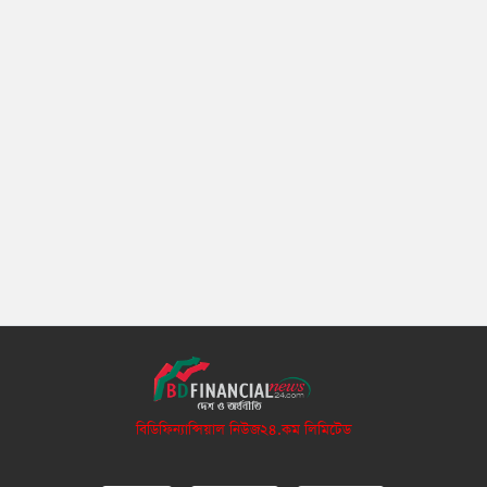
বিডিফিন্যান্সিয়াল নিউজ২৪.কম লিমিটেড