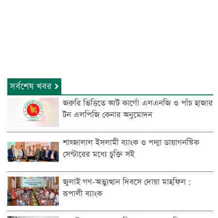
সর্বশেষ খবর
জরুরি ভিত্তিতে আট কার্গো এলএনজি ও পাঁচ হাজার
টন এলপিজি কেনার অনুমোদন
শাহ্জালাল ইসলামী ব্যাংক ও পদ্মা ডায়াগনস্টিক
সেন্টারের মধ্যে চুক্তি সই
জুলাই গণ-অভ্যুত্থান দিবসে দোয়া মাহফিল :
রূপালী ব্যাংক