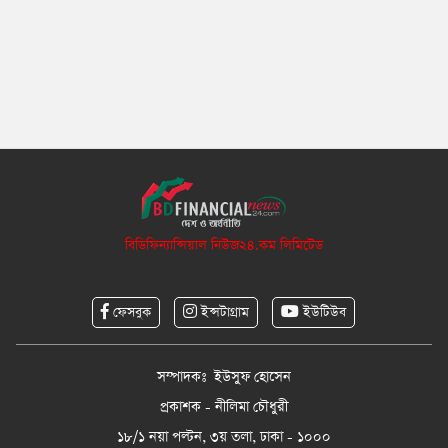
বিডিফিন্যান্সিয়াল নিউজ২৪.কম লিমিটেড
ফেসবুক
ইন্সটাগ্রাম
ইউটিউব
সম্পাদকঃ ইউসুফ হোসেন
প্রকাশক - নীলিমা চৌধুরী
১৮/১ নয়া পল্টন, ৩য় তলা, ঢাকা - ১০০০