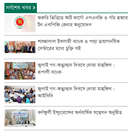
সর্বশেষ খবর
জরুরি ভিত্তিতে আট কার্গো এলএনজি ও পাঁচ হাজার
টন এলপিজি কেনার অনুমোদন
শাহ্জালাল ইসলামী ব্যাংক ও পদ্মা ডায়াগনস্টিক
সেন্টারের মধ্যে চুক্তি সই
জুলাই গণ-অভ্যুত্থান দিবসে দোয়া মাহফিল :
রূপালী ব্যাংক
জুলাই গণ-অভ্যুত্থান দিবসে দোয়া মাহফিল :
আইসিবি
কর্ণফুলী ইন্স্যুরেন্সের অর্ধবার্ষিক সম্মেলন অনুষ্ঠিত