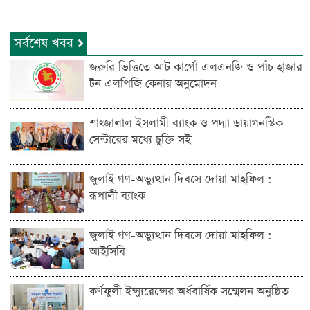
সর্বশেষ খবর
জরুরি ভিত্তিতে আট কার্গো এলএনজি ও পাঁচ হাজার
টন এলপিজি কেনার অনুমোদন
শাহ্জালাল ইসলামী ব্যাংক ও পদ্মা ডায়াগনস্টিক
সেন্টারের মধ্যে চুক্তি সই
জুলাই গণ-অভ্যুত্থান দিবসে দোয়া মাহফিল :
রূপালী ব্যাংক
জুলাই গণ-অভ্যুত্থান দিবসে দোয়া মাহফিল :
আইসিবি
কর্ণফুলী ইন্স্যুরেন্সের অর্ধবার্ষিক সম্মেলন অনুষ্ঠিত