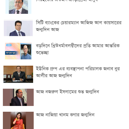
সিটি ব্যাংকের চেয়ারম্যান আজিজ আল কায়সারের
জন্মদিন আজ
বড়দিনে খ্রিস্টধর্মাবলম্বীদের প্রতি আমার আন্তরিক
শুভেচ্ছা
ইউনিক গ্রুপ এর ব্যবস্থাপনা পরিচালক জনাব নুর
আলীর আজ জন্মদিন
আজ নজরুল ইসলামের শুভ জন্মদিন
আজ নাজিয়া খানম কণার জন্মদিন