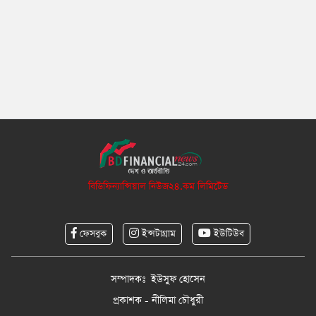
বিডিফিন্যান্সিয়াল নিউজ২৪.কম লিমিটেড
ফেসবুক
ইন্সটাগ্রাম
ইউটিউব
সম্পাদকঃ ইউসুফ হোসেন
প্রকাশক - নীলিমা চৌধুরী