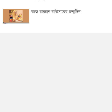
আজ রায়হান কাউসারের জন্মদিন